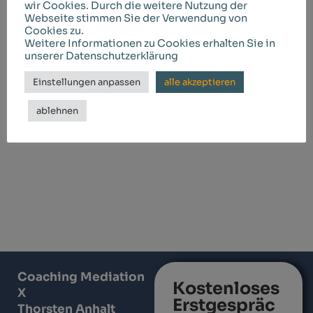
wir Cookies. Durch die weitere Nutzung der
NLP – Neuro Linguistisches Programmieren – wurde…
Webseite stimmen Sie der Verwendung von
Cookies zu.
Weitere Informationen zu Cookies erhalten Sie in
Weiterlesen
unserer Datenschutzerklärung
Einstellungen anpassen
alle akzeptieren
ablehnen
Coaching Mediation
Kostenloses
X
Erstgespräc
Thorsten Anhalt