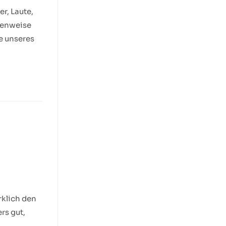
er, Laute,
fenweise
e unseres
rklich den
rs gut,