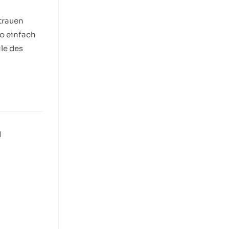
rtrauen
so einfach
le des