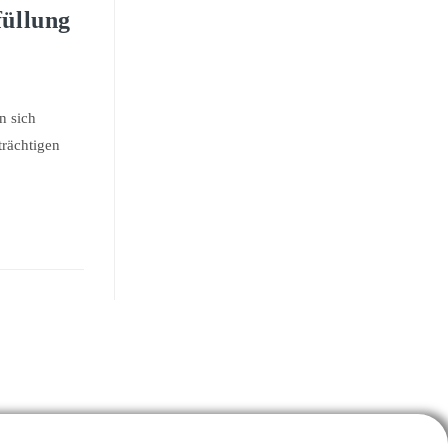
füllung
n sich
trächtigen