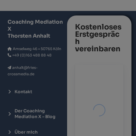
Coaching Mediation
Kostenloses
X
Erstgespräc
Thorsten Anhalt
h
vereinbaren
Amselweg 46 • 50765 Köln
+49 (0)163 488 88 48
anhalt@fries-
crossmedia.de
Kontakt
Der Coaching
Mediation X – Blog
Über mich