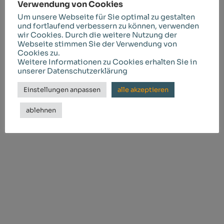
Verwendung von Cookies
Familie unvermeidlich. Trennungen, Scheidungen,
Um unsere Webseite für Sie optimal zu gestalten
unterschiedliche Erziehungsstile oder finanzielle
und fortlaufend verbessern zu können, verwenden
Auseinandersetzungen können die Harmonie
wir Cookies. Durch die weitere Nutzung der
Webseite stimmen Sie der Verwendung von
innerhalb einer Familie stark belasten. Häufig
Cookies zu.
eskalieren diese Konflikte und führen zu
Weitere Informationen zu Cookies erhalten Sie in
unserer Datenschutzerklärung
langwierigen…
Einstellungen anpassen
alle akzeptieren
Weiterlesen
ablehnen