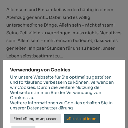
Alleinsein und Einsamkeit werden häufig in einem
Atemzug genannt… Dabei sind es völlig
unterschiedliche Dinge. Allein sein – nicht einsam!
Seine Zeit allein zu verbringen, muss nichts Negatives
sein: Allein sein – nicht einsam bedeutet, dass wir es
genießen, ein paar Stunden für uns zu haben, unser
Leben selbstbestimmt zu…
Verwendung von Cookies
Weiterlesen
Um unsere Webseite für Sie optimal zu gestalten
und fortlaufend verbessern zu können, verwenden
wir Cookies. Durch die weitere Nutzung der
Webseite stimmen Sie der Verwendung von
Cookies zu.
Weitere Informationen zu Cookies erhalten Sie in
unserer Datenschutzerklärung
Einstellungen anpassen
alle akzeptieren