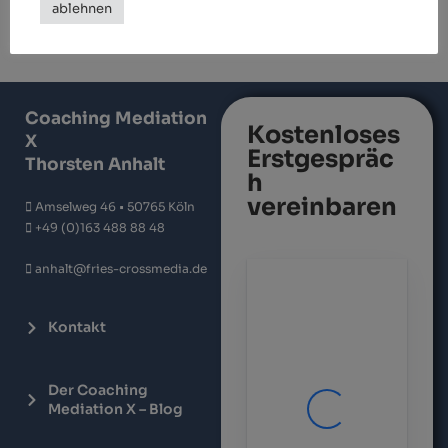
ablehnen
Coaching Mediation
Kostenloses
X
Erstgespräc
Thorsten Anhalt
h
vereinbaren
Amselweg 46 • 50765 Köln
+49 (0)163 488 88 48
anhalt@fries-crossmedia.de
Kontakt
Der Coaching
Mediation X – Blog